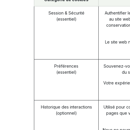
Session & Sécurité
Authentifier 
(essentiel)
au site web
conservation
Le site web 
Préférences
Souvenez-vou
(essentiel)
du s
Votre expérie
Historique des interactions
Utilisé pour c
(optionnel)
pages que v
Nous ne pourro