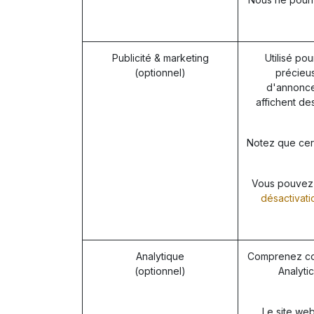
Publicité & marketing
Utilisé pou
(optionnel)
précieus
d'annonces
affichent de
Notez que cert
Vous pouvez r
désactivati
Analytique
Comprenez com
(optionnel)
Analytic
Le site web