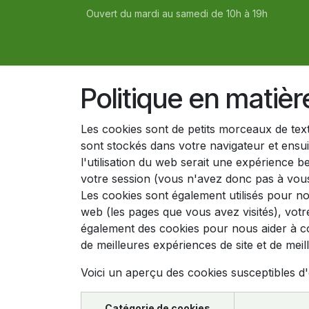
Se rendre au contenu
Ouvert du mardi au samedi de 10h à 19h
Accueil
Boutique
Recettes
Politique en matiè
Les cookies sont de petits morceaux de tex
sont stockés dans votre navigateur et ensu
l'utilisation du web serait une expérience b
votre session (vous n'avez donc pas à vous
Les cookies sont également utilisés pour no
web (les pages que vous avez visités), votr
également des cookies pour nous aider à comp
de meilleures expériences de site et de meille
Voici un aperçu des cookies susceptibles d'ê
Catégorie de cookies