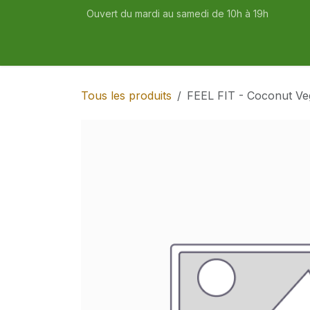
Se rendre au contenu
Ouvert du mardi au samedi de 10h à 19h
Accueil
Boutique
Recettes
Tous les produits
FEEL FIT - Coconut Ve