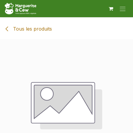
Se rendre au contenu
Tous les produits