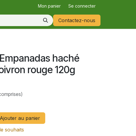
Mon panier
Se connecter
Contactez-nous
 Empanadas haché
oivron rouge 120g
comprises)
Ajouter au panier
de souhaits