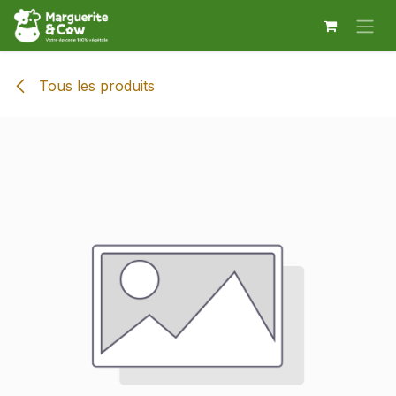
Se rendre au contenu
Tous les produits