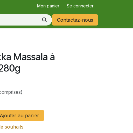
Mon panier
Se connecter
Contactez-nous
kka Massala à
 280g
comprises)
Ajouter au panier
de souhaits