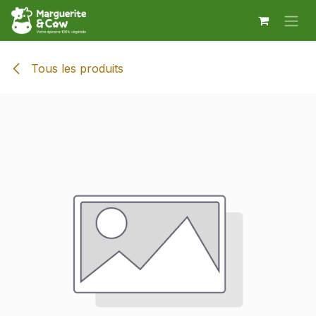
Se rendre au contenu
Tous les produits