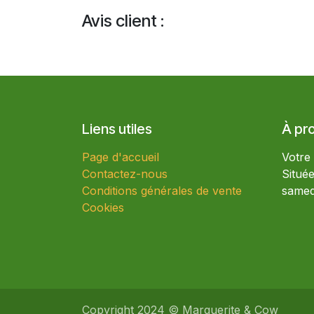
Avis client :
Liens utiles
À pr
Page d'accueil
Votre
Contactez-nous
Situé
Conditions générales de vente
samed
Cookies
Copyright 2024 © Marguerite & Cow