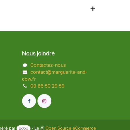
Nous joindre
Contactez-nous
contact@marguerite-and-
cow.fr
09 86 50 29 59​
néré par
- Le #1
Open Source eCommerce