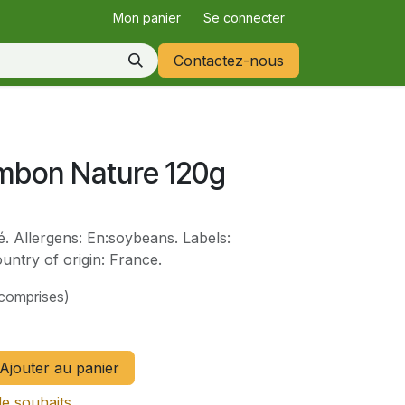
Mon panier
Se connecter
Contactez-nous
ambon Nature 120g
 Allergens: En:soybeans. Labels:
untry of origin: France.
 comprises)
Ajouter au panier
de souhaits