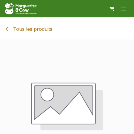
Se rendre au contenu
Tous les produits