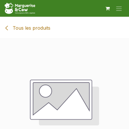
Se rendre au contenu
Tous les produits