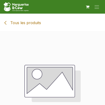
Se rendre au contenu
Tous les produits