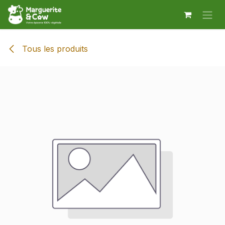
Se rendre au contenu
Tous les produits