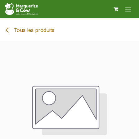
Se rendre au contenu
Tous les produits