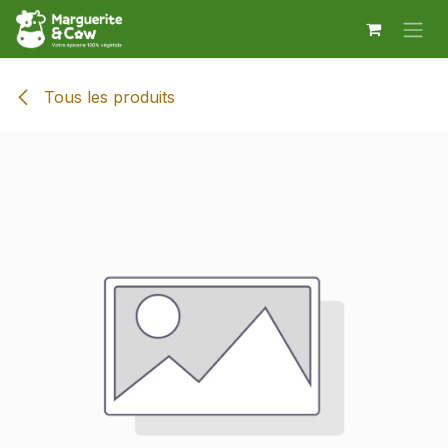
Se rendre au contenu
Tous les produits