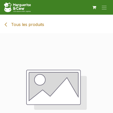
Se rendre au contenu
Tous les produits