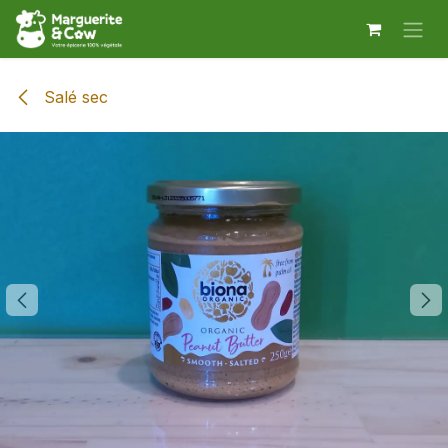
Se rendre au contenu
Salé sec