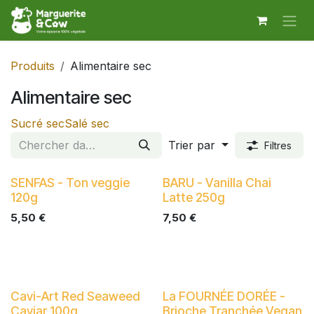
Se rendre au contenu
Produits
Alimentaire sec
Alimentaire sec
Sucré sec
Salé sec
Trier par
Filtres
SENFAS - Ton veggie
BARU - Vanilla Chai
120g
Latte 250g
5,50
€
7,50
€
Cavi-Art Red Seaweed
La FOURNÉE DORÉE -
Caviar 100g
Brioche Tranchée Vegan