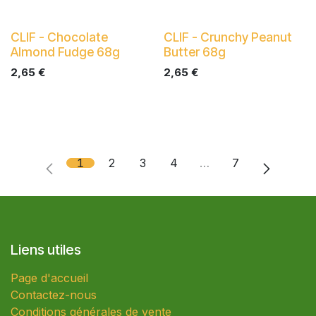
CLIF - Chocolate
CLIF - Crunchy Peanut
Almond Fudge 68g
Butter 68g
2,65
€
2,65
€
1
2
3
4
…
7
Liens utiles
Page d'accueil
Contactez-nous
Conditions générales de vente