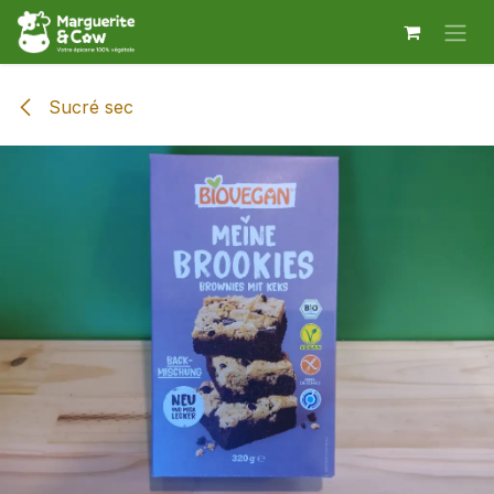
Se rendre au contenu
Sucré sec