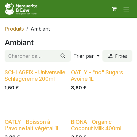
Se rendre au contenu
Produits
Ambiant
Ambiant
Trier par
Filtres
SCHLAGFIX - Universelle
OATLY - "no" Sugars
Schlagcreme 200ml
Avoine 1L
1,50
€
3,80
€
OATLY - Boisson à
BIONA - Organic
L'avoine lait végétal 1L
Coconut Milk 400ml