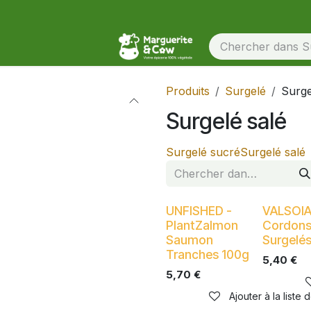
Produits
Surgelé
Surge
Surgelé salé
Surgelé sucré
Surgelé salé
UNFISHED -
VALSOIA
PlantZalmon
Cordons
Saumon
Surgelé
Tranches 100g
5,40
€
5,70
€
Ajouter à la liste 