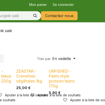
Mon panier
Se connecter
Contactez-nous
lé salé
En vedette
Trier par:
 -
ZEASTAR -
UNFISHED -
 bleus
Crevettes
Filets style
s 220g
végétales 1kg
poisson blanc
170g
25,00
€
5,90
€
Ajouter à la liste de souhaits
Ajouter à la liste de souhaits
de souhaits
Ajouter à la liste de so