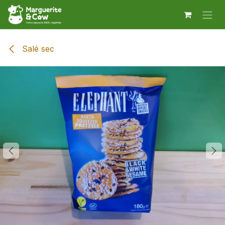
Se rendre au contenu
Salé sec