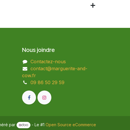
Nous joindre
Contactez-nous
contact@marguerite-and-
cow.fr
09 86 50 29 59​
néré par
- Le #1
Open Source eCommerce