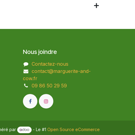
Nous joindre
Contactez-nous
contact@marguerite-and-
cow.fr
09 86 50 29 59​
néré par
- Le #1
Open Source eCommerce