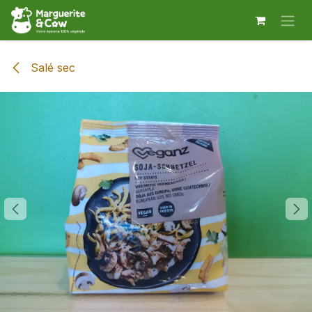
Se rendre au contenu
Salé sec