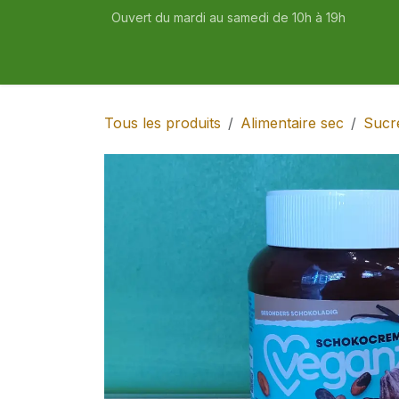
Se rendre au contenu
Ouvert du mardi au samedi de 10h à 19h
Accueil
Boutique
Recettes
Tous les produits
Alimentaire sec
Sucr