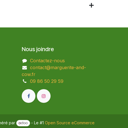
Nous joindre
Contactez-nous
contact@marguerite-and-
cow.fr
09 86 50 29 59​
néré par
- Le #1
Open Source eCommerce